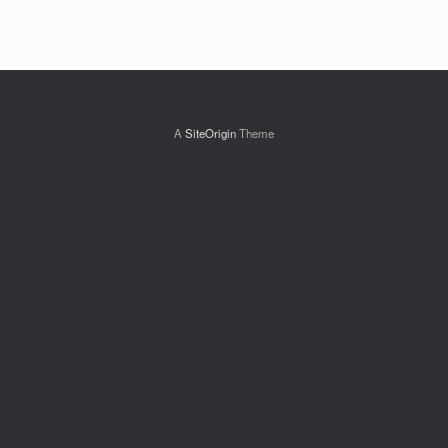
A
SiteOrigin
Theme