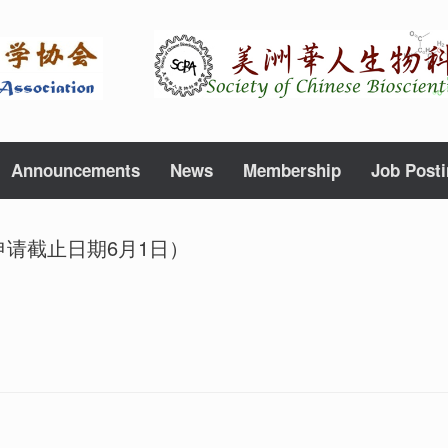
Announcements
News
Membership
Job Post
（申请截止日期6月1日）