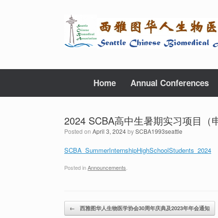
Skip
to
content
Home
Annual Conferences
2024 SCBA高中生暑期实习项目
Posted on
April 3, 2024
by
SCBA1993seattle
SCBA_SummerInternshipHighSchoolStudents_2024
Posted in
Announcements
.
Post navigation
←
西雅图华人生物医学协会30周年庆典及2023年年会通知