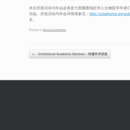
本次庆祝活动与年会必将是大西雅图地区华人生物医学学者
光临。庆祝活动与年会详情请参见：
http://scbahome.org/sc
名。
Posted in
Announcements
.
Post navigation
←
Invitational Academic Seminar – 特邀学术讲座